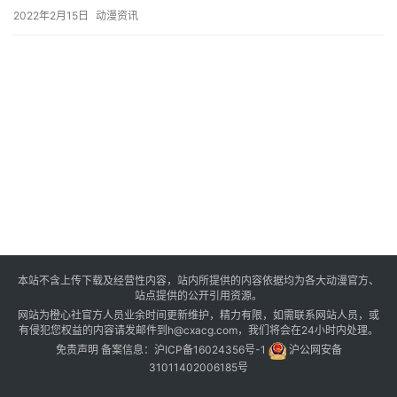
2022年2月15日
动漫资讯
本站不含上传下载及经营性内容，站内所提供的内容依据均为各大动漫官方、
站点提供的公开引用资源。
网站为橙心社官方人员业余时间更新维护，精力有限，如需联系网站人员，或
有侵犯您权益的内容请发邮件到h@cxacg.com，我们将会在24小时内处理。
免责声明
备案信息：
沪ICP备16024356号-1
沪公网安备
31011402006185号