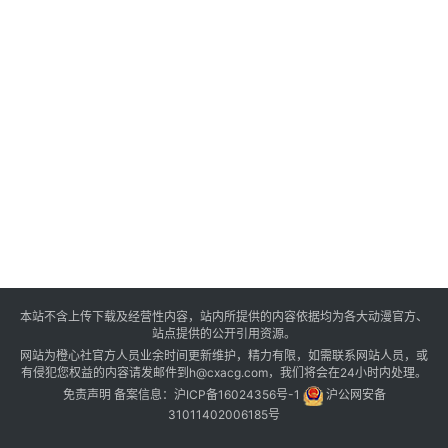
本站不含上传下载及经营性内容，站内所提供的内容依据均为各大动漫官方、
站点提供的公开引用资源。
网站为橙心社官方人员业余时间更新维护，精力有限，如需联系网站人员，或
有侵犯您权益的内容请发邮件到h@cxacg.com，我们将会在24小时内处理。
免责声明
备案信息：
沪ICP备16024356号-1
沪公网安备
31011402006185号