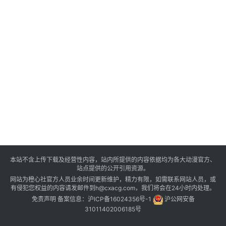
本站不含上传下载及经营性内容，站内所提供的内容依据均为各大动漫官方、
站点提供的公开引用资源。
网站为橙心社官方人员业余时间更新维护，精力有限，如需联系网站人员，或
有侵犯您权益的内容请发邮件到h@cxacg.com，我们将会在24小时内处理。
免责声明
备案信息：
沪ICP备16024356号-1
沪公网安备
31011402006185号