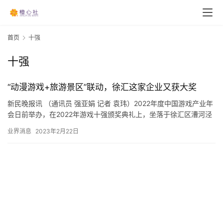
首页
十强
十强
“动漫游戏+旅游景区”联动，徐汇这家企业又获大奖
新民晚报讯 （通讯员 强亚娟 记者 袁玮）2022年度中国游戏产业年
会日前举办，在2022年游戏十强颁奖典礼上，坐落于徐汇区漕河泾
开发区的企业米哈游及旗下产品《原神》获得2022年…
业界消息
2023年2月22日