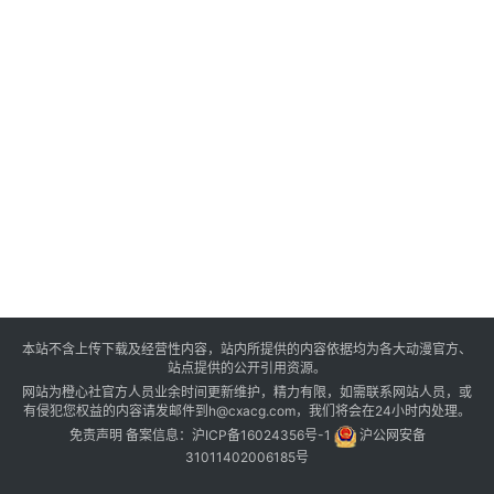
本站不含上传下载及经营性内容，站内所提供的内容依据均为各大动漫官方、
站点提供的公开引用资源。
网站为橙心社官方人员业余时间更新维护，精力有限，如需联系网站人员，或
有侵犯您权益的内容请发邮件到h@cxacg.com，我们将会在24小时内处理。
免责声明
备案信息：
沪ICP备16024356号-1
沪公网安备
31011402006185号