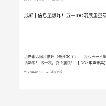
成都 | 信息量爆炸！五一IDO漫展重
点击输入图片描述（最多30字） 担心五一不够
活动啦！ 这一次，耍个痛快！ 【IDO×琅声雅集
•
2023年4月5日
漫展情报