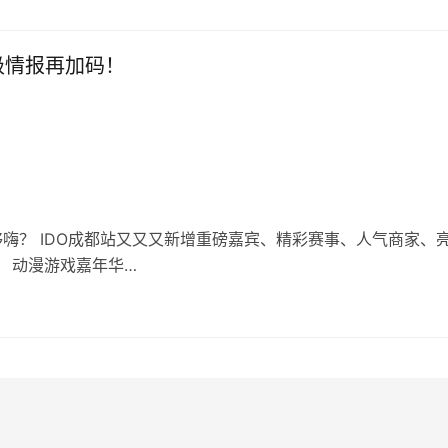
量级情报再加码！
嗨？ IDO成都站又又又新增重磅嘉宾、精彩赛事、人气商家、
】 动漫游戏嘉年华…