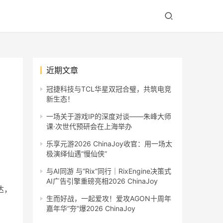
近期文章
冠捷科技与TCL华星双冠合璧，共筑电竞
新生态！
一场关于游戏IP的深度对谈——朱峰大师
课·次世代预研会在上海举办
乐享元游2026 ChinaJoy收官：用一场太
极演绎仙遇“慢仙侠”
与AI同游 与“Rix”同行｜RixEngine决策式
AI广告引擎重磅亮相2026 ChinaJoy
达，
生而好战，一起爱攻！爱攻AGON十周年
嘉年华“夯”爆2026 ChinaJoy