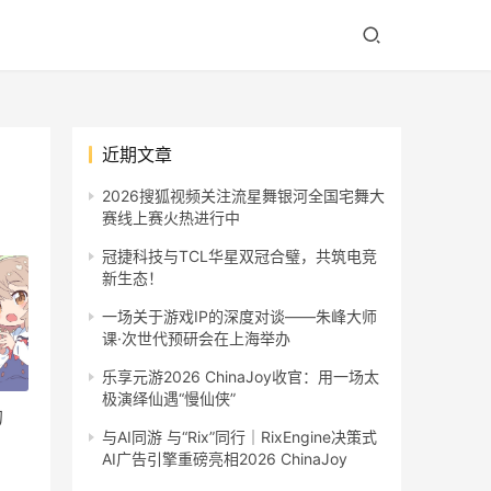
近期文章
2026搜狐视频关注流星舞银河全国宅舞大
赛线上赛火热进行中
冠捷科技与TCL华星双冠合璧，共筑电竞
新生态！
一场关于游戏IP的深度对谈——朱峰大师
课·次世代预研会在上海举办
乐享元游2026 ChinaJoy收官：用一场太
极演绎仙遇“慢仙侠”
的
与AI同游 与“Rix”同行｜RixEngine决策式
AI广告引擎重磅亮相2026 ChinaJoy