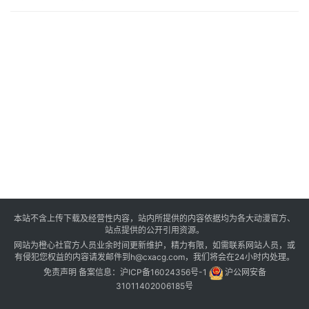
本站不含上传下载及经营性内容，站内所提供的内容依据均为各大动漫官方、
站点提供的公开引用资源。
网站为橙心社官方人员业余时间更新维护，精力有限，如需联系网站人员，或
有侵犯您权益的内容请发邮件到h@cxacg.com，我们将会在24小时内处理。
免责声明
备案信息：
沪ICP备16024356号-1
沪公网安备
31011402006185号