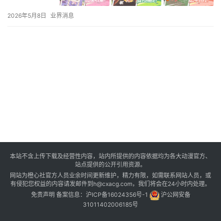
2026年5月8日
业界消息
本站不含上传下载及经营性内容，站内所提供的内容依据均为各大动漫官方、
站点提供的公开引用资源。
网站为橙心社官方人员业余时间更新维护，精力有限，如需联系网站人员，或
有侵犯您权益的内容请发邮件到h@cxacg.com，我们将会在24小时内处理。
免责声明
备案信息：
沪ICP备16024356号-1
沪公网安备
31011402006185号