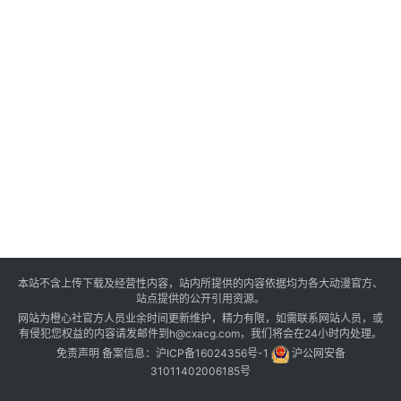
本站不含上传下载及经营性内容，站内所提供的内容依据均为各大动漫官方、
站点提供的公开引用资源。
网站为橙心社官方人员业余时间更新维护，精力有限，如需联系网站人员，或
有侵犯您权益的内容请发邮件到h@cxacg.com，我们将会在24小时内处理。
免责声明
备案信息：
沪ICP备16024356号-1
沪公网安备
31011402006185号