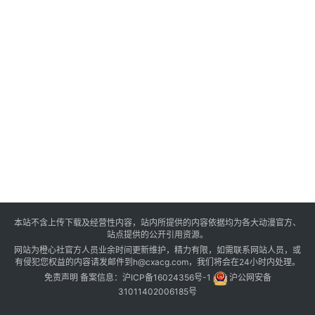
本站不含上传下载及经营性内容，站内所提供的内容依据均为各大动漫官方、
站点提供的公开引用资源。
网站为橙心社官方人员业余时间更新维护，精力有限，如需联系网站人员，或
有侵犯您权益的内容请发邮件到h@cxacg.com，我们将会在24小时内处理。
免责声明
备案信息：
沪ICP备16024356号-1
沪公网安备
31011402006185号