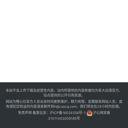
本站不含上传下载及经营性内容，站内所提供的内容依据均为各大动漫官方、
站点提供的公开引用资源。
网站为橙心社官方人员业余时间更新维护，精力有限，如需联系网站人员，或
有侵犯您权益的内容请发邮件到h@cxacg.com，我们将会在24小时内处理。
免责声明
备案信息：
沪ICP备16024356号-1
沪公网安备
31011402006185号