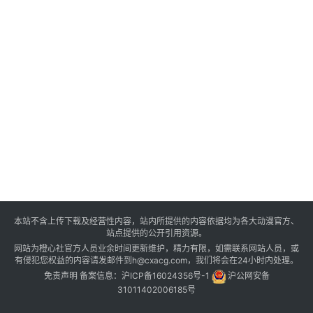
本站不含上传下载及经营性内容，站内所提供的内容依据均为各大动漫官方、
站点提供的公开引用资源。
网站为橙心社官方人员业余时间更新维护，精力有限，如需联系网站人员，或
有侵犯您权益的内容请发邮件到h@cxacg.com，我们将会在24小时内处理。
免责声明
备案信息：
沪ICP备16024356号-1
沪公网安备
31011402006185号