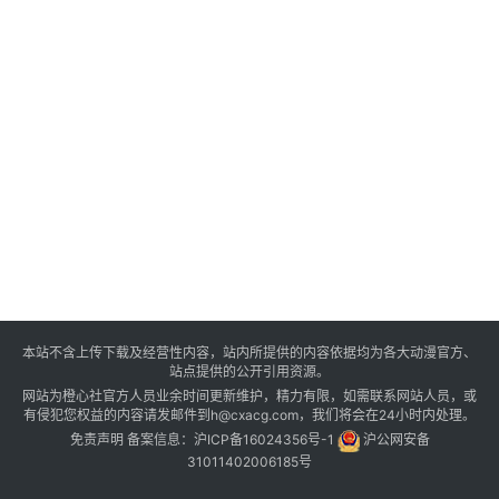
本站不含上传下载及经营性内容，站内所提供的内容依据均为各大动漫官方、
站点提供的公开引用资源。
网站为橙心社官方人员业余时间更新维护，精力有限，如需联系网站人员，或
有侵犯您权益的内容请发邮件到h@cxacg.com，我们将会在24小时内处理。
免责声明
备案信息：
沪ICP备16024356号-1
沪公网安备
31011402006185号