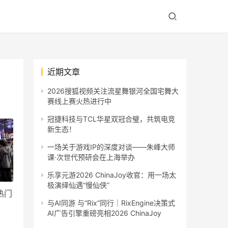
近期文章
2026搜狐视频关注流星舞银河全国宅舞大
赛线上赛火热进行中
冠捷科技与TCL华星双冠合璧，共筑电竞
新生态！
一场关于游戏IP的深度对谈——朱峰大师
课·次世代预研会在上海举办
乐享元游2026 ChinaJoy收官：用一场太
极演绎仙遇“慢仙侠”
热门
与AI同游 与“Rix”同行｜RixEngine决策式
AI广告引擎重磅亮相2026 ChinaJoy