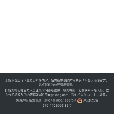
本站不含上传下载及经营性内容，站内所提供的内容依据均为各大动漫官方、
站点提供的公开引用资源。
网站为橙心社官方人员业余时间更新维护，精力有限，如需联系网站人员，或
有侵犯您权益的内容请发邮件到h@cxacg.com，我们将会在24小时内处理。
免责声明
备案信息：
沪ICP备16024356号-1
沪公网安备
31011402006185号