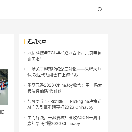
近期文章
冠捷科技与TCL华星双冠合璧，共筑电竞
新生态！
一场关于游戏IP的深度对谈——朱峰大师
课·次世代预研会在上海举办
乐享元游2026 ChinaJoy收官：用一场太
极演绎仙遇“慢仙侠”
与AI同游 与“Rix”同行｜RixEngine决策式
AI广告引擎重磅亮相2026 ChinaJoy
4D
生而好战，一起爱攻！爱攻AGON十周年
嘉年华“夯”爆2026 ChinaJoy