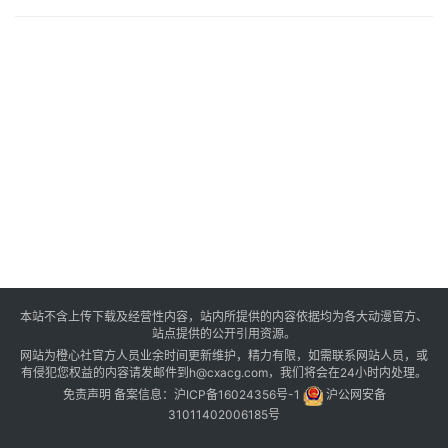
本站不含上传下载及经营性内容，站内所提供的内容依据均为各大动漫官方、
站点提供的公开引用资源。
网站为橙心社官方人员业余时间更新维护，精力有限，如需联系网站人员，或
有侵犯您权益的内容请发邮件到h@cxacg.com，我们将会在24小时内处理。
免责声明
备案信息：
沪ICP备16024356号-1
沪公网安备
31011402006185号