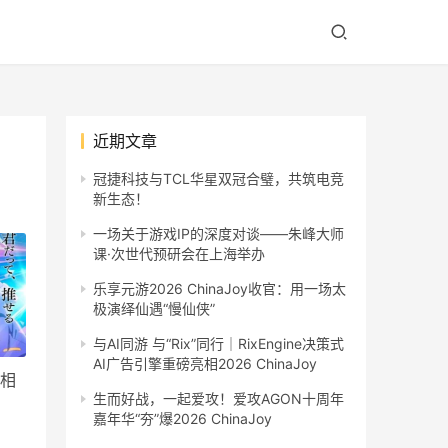
近期文章
冠捷科技与TCL华星双冠合璧，共筑电竞
新生态！
一场关于游戏IP的深度对谈——朱峰大师
课·次世代预研会在上海举办
乐享元游2026 ChinaJoy收官：用一场太
极演绎仙遇“慢仙侠”
与AI同游 与“Rix”同行｜RixEngine决策式
AI广告引擎重磅亮相2026 ChinaJoy
，相
生而好战，一起爱攻！爱攻AGON十周年
嘉年华“夯”爆2026 ChinaJoy