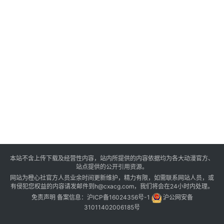
本站不含上传下载及经营性内容，站内所提供的内容依据均为各大动漫官方、
站点提供的公开引用资源。
网站为橙心社官方人员业余时间更新维护，精力有限，如需联系网站人员，或
有侵犯您权益的内容请发邮件到h@cxacg.com，我们将会在24小时内处理。
免责声明
备案信息：
沪ICP备16024356号-1
沪公网安备
31011402006185号