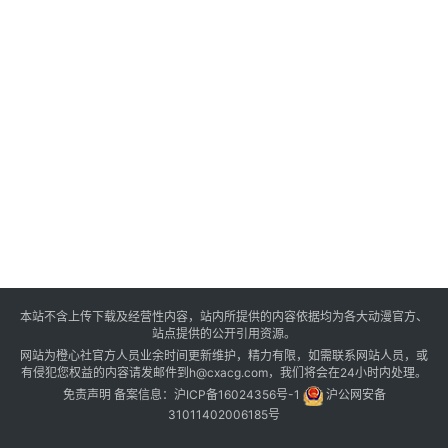
本站不含上传下载及经营性内容，站内所提供的内容依据均为各大动漫官方、
站点提供的公开引用资源。
网站为橙心社官方人员业余时间更新维护，精力有限，如需联系网站人员，或
有侵犯您权益的内容请发邮件到h@cxacg.com，我们将会在24小时内处理。
免责声明
备案信息：
沪ICP备16024356号-1
沪公网安备
31011402006185号