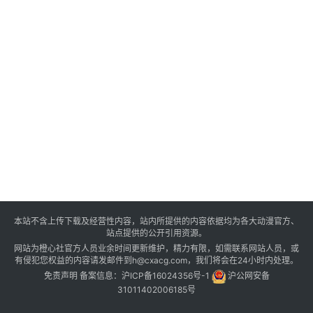
本站不含上传下载及经营性内容，站内所提供的内容依据均为各大动漫官方、
站点提供的公开引用资源。
网站为橙心社官方人员业余时间更新维护，精力有限，如需联系网站人员，或
有侵犯您权益的内容请发邮件到h@cxacg.com，我们将会在24小时内处理。
免责声明
备案信息：
沪ICP备16024356号-1
沪公网安备
31011402006185号