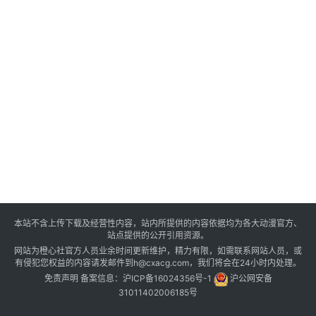
本站不含上传下载及经营性内容，站内所提供的内容依据均为各大动漫官方、
站点提供的公开引用资源。
网站为橙心社官方人员业余时间更新维护，精力有限，如需联系网站人员，或
有侵犯您权益的内容请发邮件到h@cxacg.com，我们将会在24小时内处理。
免责声明
备案信息：
沪ICP备16024356号-1
沪公网安备
31011402006185号