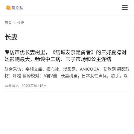
首页
长妻
长妻
专访声优长妻树里，《结城友奈是勇者》的三好夏凛对
她影响最大，畅谈中二病、玉子市场和公主连结
联合采访：妄想文库、橙心社、漫影网、ANICOGA、艾欧网 摄影取
材：叶槿 翻译校对：A君V酱 长妻树里，日本女性声优，歌手。以
出演《结城友奈是勇者》中的三好夏凛为用…
动漫资讯
2023年8月16日