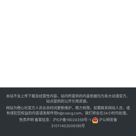
本站不含上传下载及经营性内容，站内所提供的内容依据均为各大动漫官方、
站点提供的公开引用资源。
网站为橙心社官方人员业余时间更新维护，精力有限，如需联系网站人员，或
有侵犯您权益的内容请发邮件到h@cxacg.com，我们将会在24小时内处理。
免责声明
备案信息：
沪ICP备16024356号-1
沪公网安备
31011402006185号