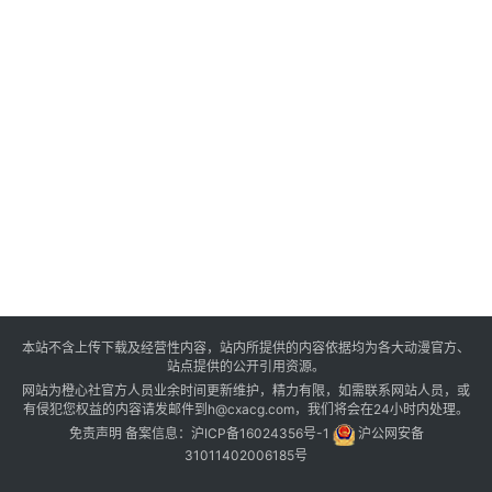
本站不含上传下载及经营性内容，站内所提供的内容依据均为各大动漫官方、
站点提供的公开引用资源。
网站为橙心社官方人员业余时间更新维护，精力有限，如需联系网站人员，或
有侵犯您权益的内容请发邮件到h@cxacg.com，我们将会在24小时内处理。
免责声明
备案信息：
沪ICP备16024356号-1
沪公网安备
31011402006185号