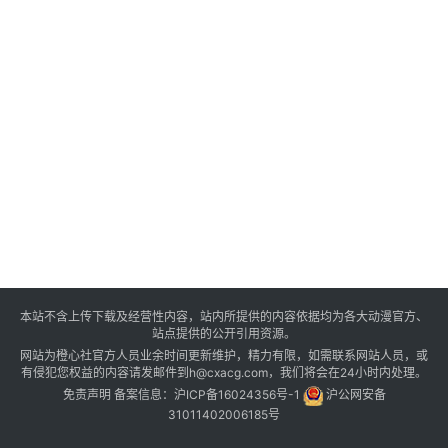
本站不含上传下载及经营性内容，站内所提供的内容依据均为各大动漫官方、
站点提供的公开引用资源。
网站为橙心社官方人员业余时间更新维护，精力有限，如需联系网站人员，或
有侵犯您权益的内容请发邮件到h@cxacg.com，我们将会在24小时内处理。
免责声明
备案信息：
沪ICP备16024356号-1
沪公网安备
31011402006185号