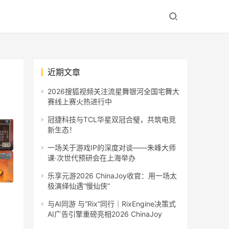
近期文章
2026搜狐视频关注流星舞银河全国宅舞大
赛线上赛火热进行中
冠捷科技与TCL华星双冠合璧，共筑电竞
新生态！
一场关于游戏IP的深度对谈——朱峰大师
课·次世代预研会在上海举办
乐享元游2026 ChinaJoy收官：用一场太
极演绎仙遇“慢仙侠”
。
与AI同游 与“Rix”同行｜RixEngine决策式
AI广告引擎重磅亮相2026 ChinaJoy