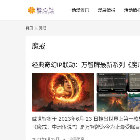
动漫资讯
漫展情报
活动情
首页
魔戒
魔戒
经典奇幻IP联动：万智牌最新系列《魔
威世智将于 2023年6月 23 日推出世界上
《魔戒：中洲传说™》是万智牌迄今为止最受瞩
•
2023年6月23日
业界消息