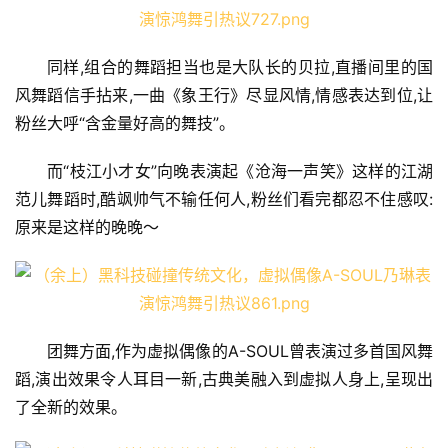
同样,组合的舞蹈担当也是大队长的贝拉,直播间里的国
风舞蹈信手拈来,一曲《象王行》尽显风情,情感表达到位,让
粉丝大呼“含金量好高的舞技”。
而“枝江小才女”向晚表演起《沧海一声笑》这样的江湖
范儿舞蹈时,酷飒帅气不输任何人,粉丝们看完都忍不住感叹:
原来是这样的晚晚～
团舞方面,作为虚拟偶像的A-SOUL曾表演过多首国风舞
蹈,演出效果令人耳目一新,古典美融入到虚拟人身上,呈现出
了全新的效果。