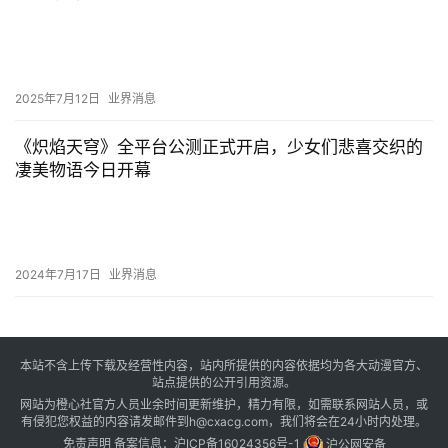
2025年7月12日
业界消息
《炽焰天穹》全平台公测正式开启，少女们悲喜交织的
凄美物语今日开幕
2024年7月17日
业界消息
本站不含上传下载及经营性内容，站内所提供的内容依据均为各大动漫官方、
站点提供的公开引用资源。
网站为橙心社官方人员业余时间更新维护，精力有限，如需联系网站人员，或
有侵犯您权益的内容请发邮件到h@cxacg.com，我们将会在24小时内处理。
免责声明
备案信息：
沪ICP备16024356号-1
沪公网安备