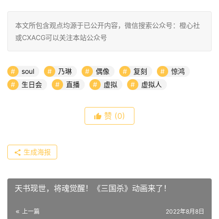
本文所包含观点均源于已公开内容，微信搜索公众号：橙心社
或CXACG可以关注本站公众号
soul
乃琳
偶像
复刻
惊鸿
生日会
直播
虚拟
虚拟人
赞
(0)
生成海报
天书现世，将魂觉醒！《三国杀》动画来了！
上一篇
2022年8月8日