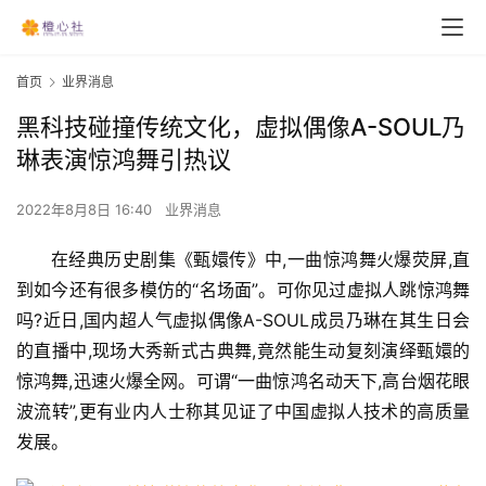
首页
业界消息
黑科技碰撞传统文化，虚拟偶像A-SOUL乃
琳表演惊鸿舞引热议
2022年8月8日 16:40
业界消息
在经典历史剧集《甄嬛传》中,一曲惊鸿舞火爆荧屏,直
到如今还有很多模仿的“名场面”。可你见过虚拟人跳惊鸿舞
吗?近日,国内超人气虚拟偶像A-SOUL成员乃琳在其生日会
的直播中,现场大秀新式古典舞,竟然能生动复刻演绎甄嬛的
惊鸿舞,迅速火爆全网。可谓“一曲惊鸿名动天下,高台烟花眼
波流转”,更有业内人士称其见证了中国虚拟人技术的高质量
发展。