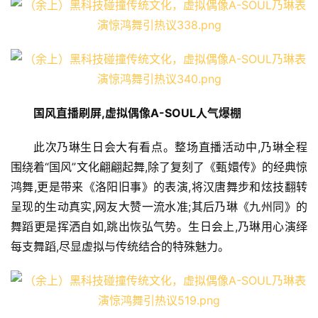
国风直播刷屏,虚拟偶像A-SOUL人气爆棚
此次乃琳生日会大有看点。整场直播活动中,乃琳全程
围绕着“国风”文化翩翩起舞,除了复刻了《甄嬛传》的经典惊
鸿舞,更是带来《洛阳旧事》的表演,将汉唐舞步和炫技翻转
呈现的生动真实,网友大赞一流水准;其后乃琳《九州同》的
舞蹈更是挥洒自如,跳出恢弘气势。生日会上,乃琳用心演绎
每支舞蹈,尽显虚拟与传统结合的特殊魅力。