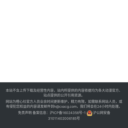
本站不含上传下载及经营性内容，站内所提供的内容依据均为各大动漫官方、
站点提供的公开引用资源。
网站为橙心社官方人员业余时间更新维护，精力有限，如需联系网站人员，或
有侵犯您权益的内容请发邮件到h@cxacg.com，我们将会在24小时内处理。
免责声明
备案信息：
沪ICP备16024356号-1
沪公网安备
31011402006185号