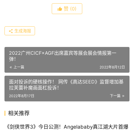
赞
(0)
生成海报
2022广州CICF×AGF出席嘉宾等展会展会情报第一
弹！
上一篇
2022年8月12日
面对投诉的硬核操作！ 网传《高达SEED》监督增加基
拉芙蕾补魔画面杠投诉！
2022年8月17日
下一篇
相关推荐
《剑侠世界3》今日公测！Angelababy真江湖大片首爆