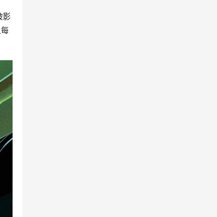
被影
让每