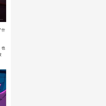
了什
，也
欲