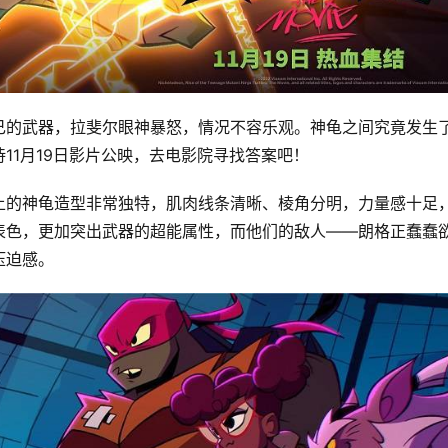
己的武器，拉斐尔眼神暴怒，情况不容乐观。神龟之间究竟发生
11月19日影片公映，去电影院寻找答案吧！
上的神龟造型非常独特，肌肉线条清晰、棱角分明，力量感十足
表色，更加突出武器的超能属性，而他们的敌人——朗格正蠢蠢
压迫感。