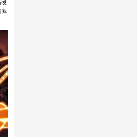
齐发
得我