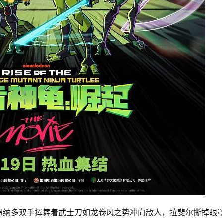
昂纳多双手挥舞着武士刀如龙卷风之势冲向敌人，拉斐尔撕掉眼