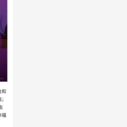
台和
画；
友
幸福