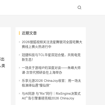
近期文章
2026搜狐视频关注流星舞银河全国宅舞大
赛线上赛火热进行中
冠捷科技与TCL华星双冠合璧，共筑电竞
释出
新生态！
人类
一场关于游戏IP的深度对谈——朱峰大师
课·次世代预研会在上海举办
乐享元游2026 ChinaJoy收官：用一场太
极演绎仙遇“慢仙侠”
与AI同游 与“Rix”同行｜RixEngine决策式
AI广告引擎重磅亮相2026 ChinaJoy