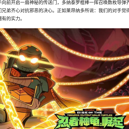
手向前开启一扇神秘的传送门，多纳泰罗棍棒一挥召唤数枚导弹
们兄弟齐心对抗邪恶的决心。正如莱昂纳多所说：我们的对手觉
拥有的实力。