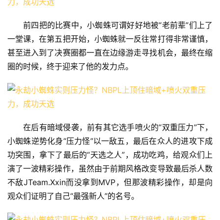
前四把的比赛中，小蜘蛛可谓好好地被“老前辈”们上了
一堂课，在第五把开始，小蜘蛛就一反往常打得非常谨慎，
甚至进入到了决赛圈都一直在边缘游走寻找机会，最终在缩
圈的时候，终于迎来了他的发力点。
在后有暗域侵袭，前有其它选手喷火的“双重压力”下，
小蜘蛛逆势化身“压力怪”以一敌五，最后在众人的进攻下成
功突围，拿下了最后的“天选之人”，成功吃鸡，给观众们上
演了一波精彩操作，虽然由于前期风格改变导致最后杀人数
不敌JTeam.Xxin而没拿到MVP，但那波精彩操作，却是向
观众们证明了自己“最强新人”的名号。