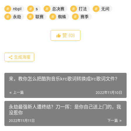
nbpl
s
总决赛
打法
无间
永劫
联赛
蜘蛛
赛季
赞
(0)
生成海报
来，教你怎么把酷狗音乐krc歌词转换成lrc歌词文件?
上一篇
2022年11月10日
永劫最强新人遭终结？刀一挥：是你自己送上门的，我
没惹你
2022年11月11日
下一篇