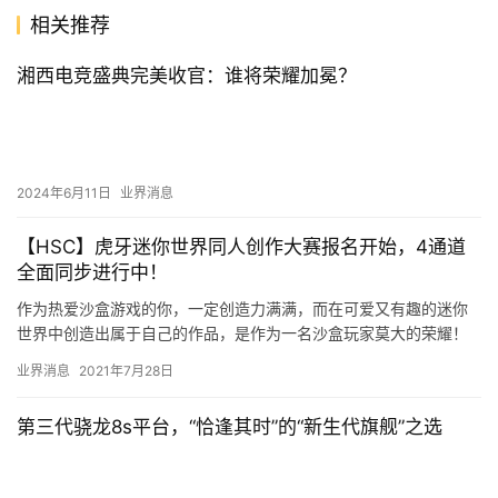
相关推荐
湘西电竞盛典完美收官：谁将荣耀加冕？
2024年6月11日
业界消息
【HSC】虎牙迷你世界同人创作大赛报名开始，4通道
全面同步进行中！
作为热爱沙盒游戏的你，一定创造力满满，而在可爱又有趣的迷你
世界中创造出属于自己的作品，是作为一名沙盒玩家莫大的荣耀！
而虎牙直播已经为你准备好HSC大赛，星光万象由你创，海量皮肤
业界消息
2021年7月28日
等你…
第三代骁龙8s平台，“恰逢其时”的“新生代旗舰”之选