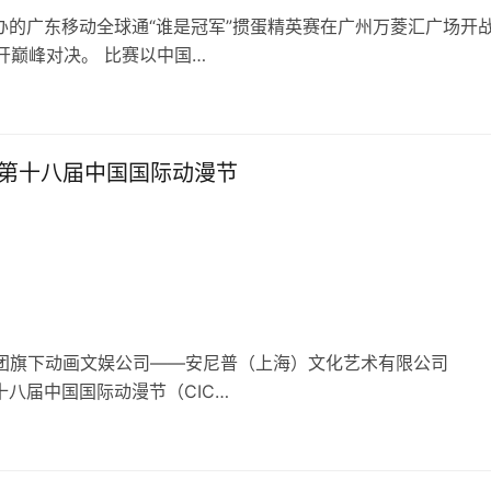
办的广东移动全球通“谁是冠军”掼蛋精英赛在广州万菱汇广场开战,
开巅峰对决。 比赛以中国…
展第十八届中国国际动漫节
索尼集团旗下动画文娱公司——安尼普（上海）文化艺术有限公司
十八届中国国际动漫节（CIC…