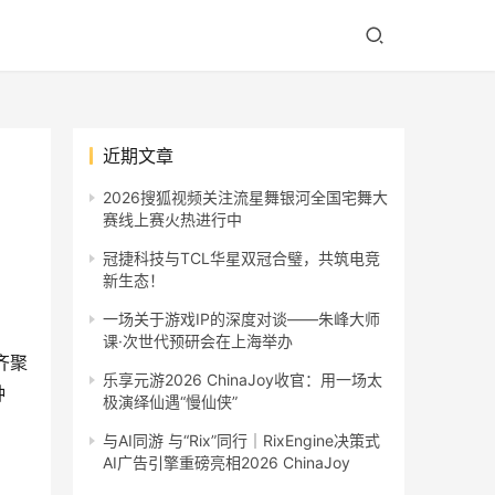
近期文章
2026搜狐视频关注流星舞银河全国宅舞大
赛线上赛火热进行中
冠捷科技与TCL华星双冠合璧，共筑电竞
新生态！
一场关于游戏IP的深度对谈——朱峰大师
课·次世代预研会在上海举办
齐聚
乐享元游2026 ChinaJoy收官：用一场太
种
极演绎仙遇“慢仙侠”
与AI同游 与“Rix”同行｜RixEngine决策式
AI广告引擎重磅亮相2026 ChinaJoy