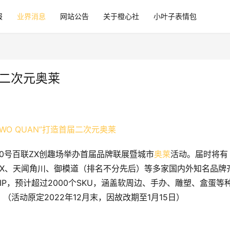
报
业界消息
网站公告
关于橙心社
小叶子表情包
届二次元奥莱
340号百联ZX创趣场举办首届品牌联展暨城市
奥莱
活动。届时将有
EX、APEX、天闻角川、御模道（排名不分先后）等多家国内外知名品牌
IP，预计超过2000个SKU，涵盖软周边、手办、雕塑、盒蛋等
活动原定2022年12月末，因故改期至1月15日）