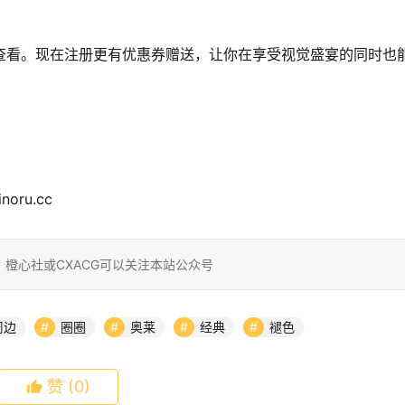
APP查看。现在注册更有优惠券赠送，让你在享受视觉盛宴的同时也
noru.cc
橙心社或CXACG可以关注本站公众号
周边
圈圈
奥莱
经典
褪色
赞
(0)