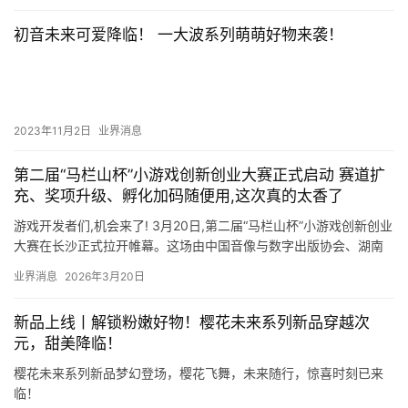
初音未来可爱降临！ 一大波系列萌萌好物来袭！
2023年11月2日
业界消息
第二届“马栏山杯”小游戏创新创业大赛正式启动 赛道扩
充、奖项升级、孵化加码随便用,这次真的太香了
游戏开发者们,机会来了! 3月20日,第二届“马栏山杯”小游戏创新创业
大赛在长沙正式拉开帷幕。这场由中国音像与数字出版协会、湖南
省教育厅、湖南省新闻出版局(省版权局)、湖南广播影视…
业界消息
2026年3月20日
新品上线丨解锁粉嫩好物！樱花未来系列新品穿越次
元，甜美降临！
樱花未来系列新品梦幻登场，樱花飞舞，未来随行，惊喜时刻已来
临！