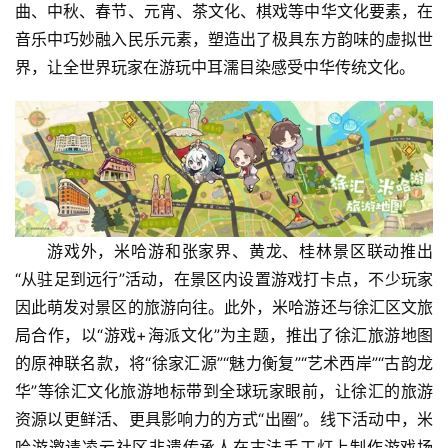
曲、中秋、春节、元宵、茶文化、棋戏等中华文化要素，在
音乐中巧妙融入民乐元素，塑造出了极具东方韵味的虚拟世
界，让全世界玩家在游玩中耳濡目染感受中华传统文化。
游戏外，米哈游和张家界、黄龙、桂林景区联动推出
“从驻足到远行”活动，在景区内设置游戏打卡点，不少玩家
因此萌发对景区的旅游向往。此外，米哈游还与徐汇区文旅
局合作，以“游戏+海派文化”为主题，推出了徐汇旅游地图
的原神联名款，将“徐家汇源”“魅力衡复”“艺术西岸”“古韵龙
华”等徐汇文化旅游地标带到全球玩家眼前，让徐汇的旅游
资源以更鲜活、更具影响力的方式“出圈”。线下活动中，米
哈游邀请凌云社区非遗传承人在古法手工灯上制作游戏场