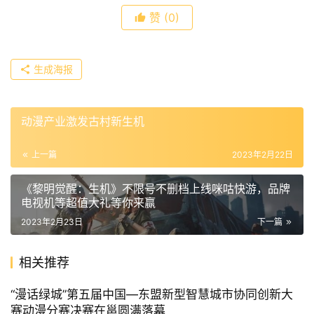
赞
(0)
生成海报
动漫产业激发古村新生机
上一篇
2023年2月22日
《黎明觉醒：生机》不限号不删档上线咪咕快游，品牌
电视机等超值大礼等你来赢
2023年2月23日
下一篇
相关推荐
“漫话绿城”第五届中国—东盟新型智慧城市协同创新大
赛动漫分赛决赛在邕圆满落幕