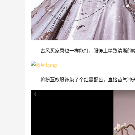
古风买家秀也一样能打，服饰上精致清晰的
将粉蓝款服饰染了个红黑配色，直接苗气冲