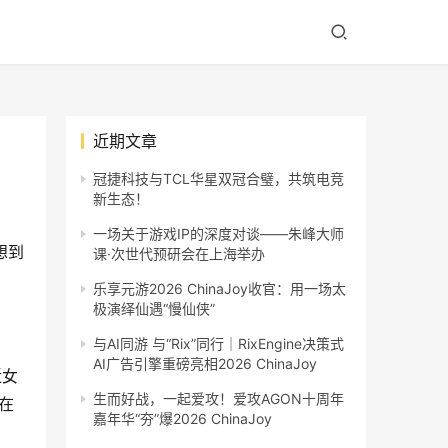
近期文章
冠捷科技与TCL华星双冠合璧，共筑电竞
新生态！
一场关于游戏IP的深度对谈——朱峰大师
想到
课·次世代预研会在上海举办
乐享元游2026 ChinaJoy收官：用一场太
极演绎仙遇“慢仙侠”
与AI同游 与“Rix”同行｜RixEngine决策式
AI广告引擎重磅亮相2026 ChinaJoy
近女
生而好战，一起爱攻！爱攻AGON十周年
在
嘉年华“夯”爆2026 ChinaJoy