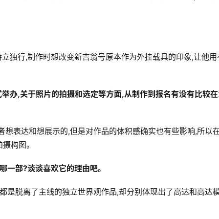
立独行,制作时想改变新吉翁号原本作为外挂载具的印象,让他用
式举办,关于照片的拍摄和选定等方面,从制作到报名有没有比较在
者想表达和想展示的,但是对作品的体积感确实也有些影响,所以
拍摄构图。
哪一部?谈谈喜欢它的理由吧。
品都是脱离了主线的独立世界观作品,却分别体现出了高达和高达