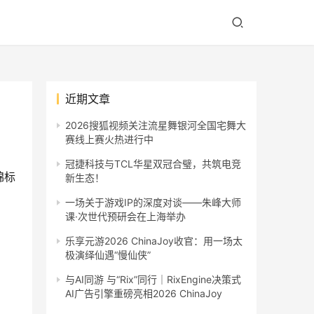
近期文章
2026搜狐视频关注流星舞银河全国宅舞大
赛线上赛火热进行中
冠捷科技与TCL华星双冠合璧，共筑电竞
锦标
新生态！
一场关于游戏IP的深度对谈——朱峰大师
课·次世代预研会在上海举办
乐享元游2026 ChinaJoy收官：用一场太
极演绎仙遇“慢仙侠”
与AI同游 与“Rix”同行｜RixEngine决策式
AI广告引擎重磅亮相2026 ChinaJoy