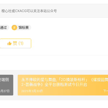
橙心社或CXACG可以关注本站公众号
通过
锦标赛
赞
(1)
终端侧
永不停歇的爱与舞曲,「2D换装新标杆」《螺旋圆
2-蔷薇战争》全平台删档测试今日开启
3月27日
2023年3月30日
下