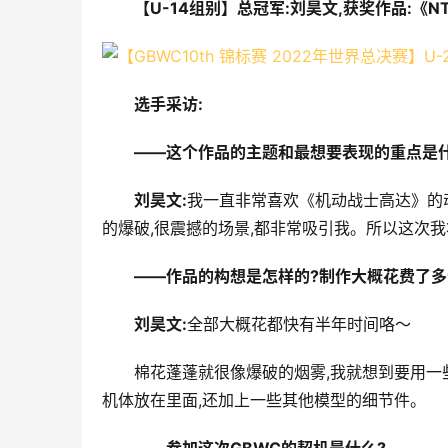
【U-14组别】总冠军:刘昊文,获奖作品:《
选手采访:
――这个作品的主题和最想要表现的重点是什
刘昊文:
我一直非常喜欢《机动战士高达》的
的爆破,很震撼的场景,都非常吸引我。所以这次
――作品的构想是怎样的?制作大概花费了多
刘昊文:
全部大概花都快有半年时间咯～
棉花蓬蓬就很像爆破的烟雾,我就想到要用一
机体放在里面,还加上一些其他模型的细节件。