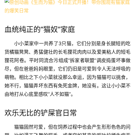
血统纯正的“猫奴”家庭
小小菜家中一共养了3只猫，它们分别是身长腿短的吃
货橘猫凳凳、勇猛健壮的长毛狸花肉肉以及爱美粘人的短毛
狸花阿卷。平时同流合污组成“拆家者联盟”调皮捣蛋坏事做
尽，但在爸爸妈妈眼里，它们仍旧是可爱到令人无法呼吸的
萌物。相比之下小小菜就没那么幸运，因为猫猫可以挑食，
她不行，猫猫弄坏东西有免死金牌，她没有。这让小小菜不
由地打从心底里感叹“人不如猫”。
欢乐无比的铲屎官日常
猫猫固然可爱，但在饲养过程中也会产生形形色色的问