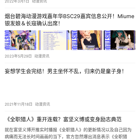
2022年3月1日
动漫资讯
烟台碧海动漫游戏嘉年华BSC29嘉宾信息公开！Miume
银发娘＆长寇确认出席！
2023年5月29日
动漫资讯
妄想学生会完结！男主坐怀不乱，归来仍是童子身！
2021年11月18日
动漫资讯
《全职猎人》重开连载？富坚义博或变身励志典范
就在富坚义博开推实时播报《全职猎人》的更新情况以及自己因为
病痛而无法长时间画画的当下，官方忽然爆出消息表示《全职猎