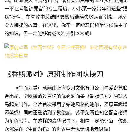
题。比如漫天飞舞的猫毛，或者突如其来的呕吐拉稀生病无
一不在考验铲屎官的专业程度。小小菜一家常年和这些“猫
病”搏斗，在失败中总结经验然后继续失败从而引发一系列
令人捧腹的故事。在这里，你不一定能习得科学伺候猫主子
的知识，但一定能够满载笑料并引以为戒！
《香肠派对》原班制作团队操刀
《生而为猫》动画由上海变月文化有限公司与爱奇艺联
合出品，全网播放过百亿的优秀泡面番《香肠派对》原班人
马起案制作。全片首次采用了蜡笔风格的笔触，还原童趣增
添萌感！同时还邀请到了樊俊航，苏子芜两位知名配音老师
为角色献声。在这样的豪华配置下，相信一定能让每一位观
众沉浸在《生而为猫》的世界中无忧无虑地云吸猫！