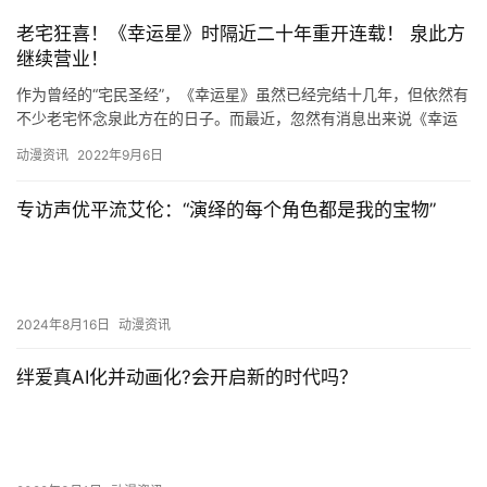
老宅狂喜！《幸运星》时隔近二十年重开连载！ 泉此方
继续营业！
作为曾经的“宅民圣经”，《幸运星》虽然已经完结十几年，但依然有
不少老宅怀念泉此方在的日子。而最近，忽然有消息出来说《幸运
星》即将重开连载。听到这消息，一大波老宅顿时垂死病中惊坐
动漫资讯
2022年9月6日
起，…
专访声优平流艾伦：“演绎的每个角色都是我的宝物”
2024年8月16日
动漫资讯
绊爱真AI化并动画化?会开启新的时代吗？