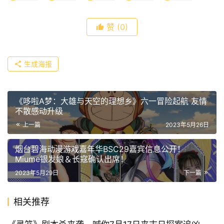
赞
(0)
生成海报
《哆啦A梦：大雄与天空的理想乡》六一冒险起航 友情
不散感动升级
上一篇
2023年5月26日
烟台碧海动漫游戏嘉年华BSC29嘉宾信息公开！
Miume银发娘＆长寇确认出席！
2023年5月29日
下一篇
相关推荐