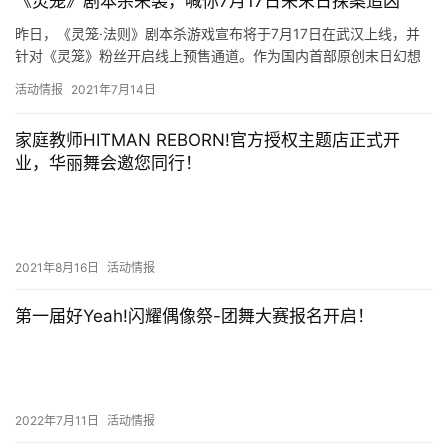
《灵笼》剧本杀来袭，喊你7月17日来末日探案追凶
昨日，《灵笼·法则》剧本杀游戏宣布将于7月17日在武汉上线，并
针对《灵笼》粉丝开启线上预售通道。作为国内首部原创末日幻想
题材动漫《灵笼》的全新衍生品，它依托于原有故事的世界观和背
活动情报
2021年7月14日
景…
家庭教师HITMAN REBORN!官方授权主题店正式开
业，华丽舞会邀您同行！
2021年8月16日
活动情报
第一届好Yeah!闪耀偶像祭-团舞大赛报名开启！
2022年7月11日
活动情报