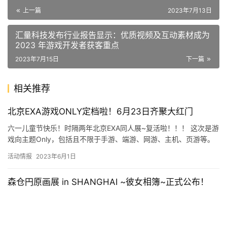
上一篇
2023年7月13日
汇量科技发布行业报告显示：优质视频及互动素材成为
2023 年游戏开发者获客重点
2023年7月15日
下一篇
相关推荐
北京EXA游戏ONLY定档啦！6月23日齐聚大红门
六一儿童节快乐！时隔两年北京EXA同人展~复活啦！！！ 这次是游
戏向主题Only，包括且不限于手游、端游、网游、主机、页游等。
具体详情可查看CPP无差别同人站：https://ww…
活动情报
2023年6月1日
森仓円原画展 in SHANGHAI ~彼女相簿~正式公布！