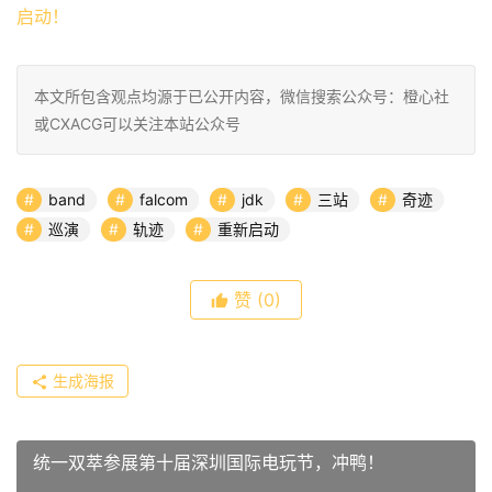
本文所包含观点均源于已公开内容，微信搜索公众号：橙心社
或CXACG可以关注本站公众号
band
falcom
jdk
三站
奇迹
巡演
轨迹
重新启动
赞
(0)
生成海报
统一双萃参展第十届深圳国际电玩节，冲鸭！