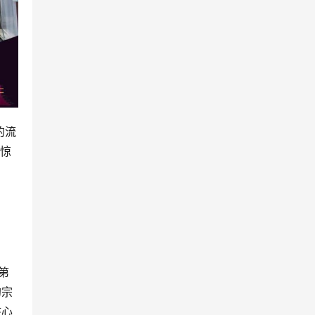
的流
秘惊
第
的宗
核心