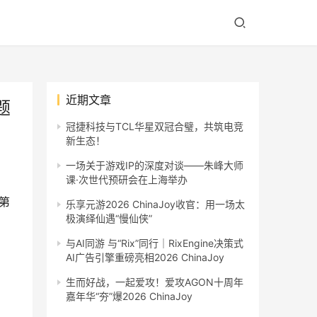
近期文章
题
冠捷科技与TCL华星双冠合璧，共筑电竞
新生态！
一场关于游戏IP的深度对谈——朱峰大师
课·次世代预研会在上海举办
年第
乐享元游2026 ChinaJoy收官：用一场太
极演绎仙遇“慢仙侠”
与AI同游 与“Rix”同行｜RixEngine决策式
AI广告引擎重磅亮相2026 ChinaJoy
生而好战，一起爱攻！爱攻AGON十周年
嘉年华“夯”爆2026 ChinaJoy