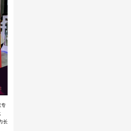
以专
；
为长