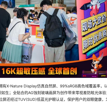
拥有X-Nature Display仿真自然屏、99%sRGB高色域覆盖率，
栩如生；全贴合的AG蚀刻玻璃画屏为创作带来零视差防眩光体验
系列数位屏还经过TUV(SUD)低蓝光护眼认证，保护用户的双眼健康，