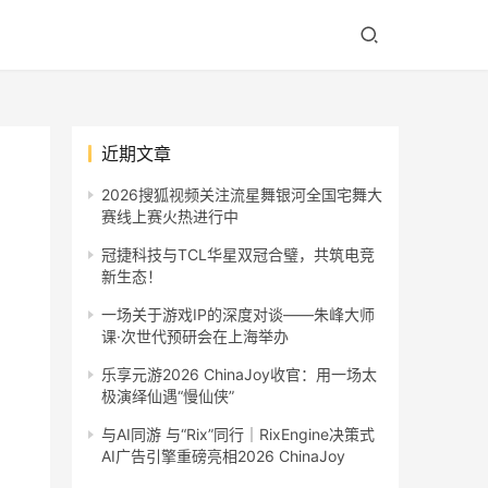
近期文章
2026搜狐视频关注流星舞银河全国宅舞大
赛线上赛火热进行中
冠捷科技与TCL华星双冠合璧，共筑电竞
新生态！
一场关于游戏IP的深度对谈——朱峰大师
课·次世代预研会在上海举办
乐享元游2026 ChinaJoy收官：用一场太
极演绎仙遇“慢仙侠”
与AI同游 与“Rix”同行｜RixEngine决策式
AI广告引擎重磅亮相2026 ChinaJoy