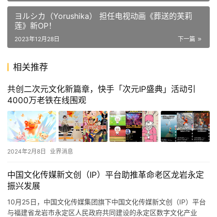
ヨルシカ（Yorushika） 担任电视动画《葬送的芙莉
莲》新OP！
2023年12月28日
下一篇
相关推荐
共创二次元文化新篇章，快手「次元IP盛典」活动引
4000万老铁在线围观
2024年2月8日
业界消息
中国文化传媒新文创（IP）平台助推革命老区龙岩永定
振兴发展
10月25日，中国文化传媒集团旗下中国文化传媒新文创（IP）平台
与福建省龙岩市永定区人民政府共同建设的永定区数字文化产业