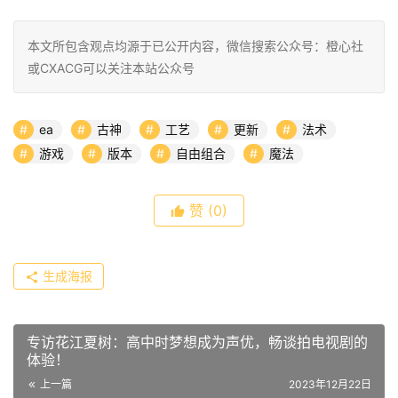
本文所包含观点均源于已公开内容，微信搜索公众号：橙心社
或CXACG可以关注本站公众号
ea
古神
工艺
更新
法术
游戏
版本
自由组合
魔法
赞
(0)
生成海报
专访花江夏树：高中时梦想成为声优，畅谈拍电视剧的
体验！
上一篇
2023年12月22日