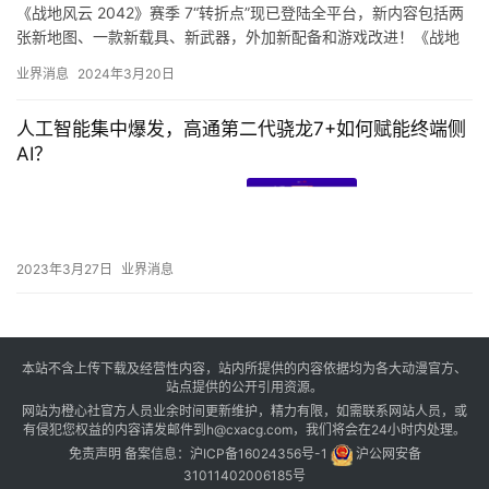
《战地风云 2042》赛季 7“转折点”现已登陆全平台，新内容包括两
张新地图、一款新载具、新武器，外加新配备和游戏改进！《战地
风云 2042》免费体验将于 3 月 22 日至 25…
业界消息
2024年3月20日
人工智能集中爆发，高通第二代骁龙7+如何赋能终端侧
AI？
2023年3月27日
业界消息
本站不含上传下载及经营性内容，站内所提供的内容依据均为各大动漫官方、
站点提供的公开引用资源。
网站为橙心社官方人员业余时间更新维护，精力有限，如需联系网站人员，或
有侵犯您权益的内容请发邮件到h@cxacg.com，我们将会在24小时内处理。
免责声明
备案信息：
沪ICP备16024356号-1
沪公网安备
31011402006185号