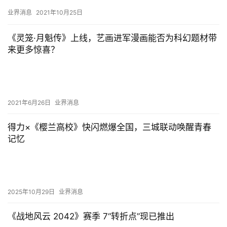
园、中国文化传媒集团中传新文创（IP）平台华东知识产权维权中…
业界消息
2021年10月25日
《灵笼·月魁传》上线，艺画进军漫画能否为科幻题材带
来更多惊喜？
2021年6月26日
业界消息
得力×《樱兰高校》快闪燃爆全国，三城联动唤醒青春
记忆
2025年10月29日
业界消息
《战地风云 2042》赛季 7“转折点”现已推出