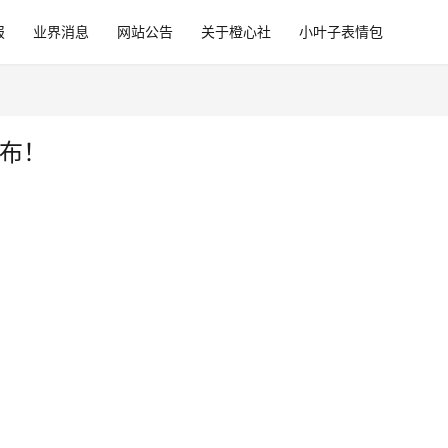
报
业界消息
网站公告
关于橙心社
小叶子表情包
公布！