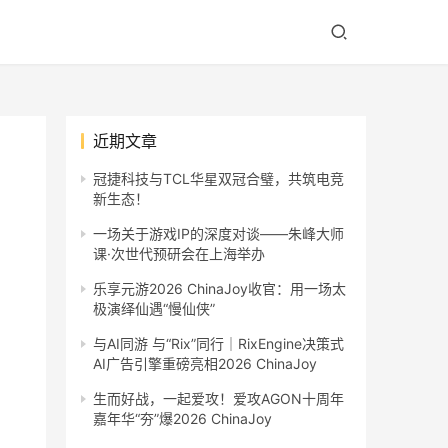
近期文章
冠捷科技与TCL华星双冠合璧，共筑电竞
新生态！
一场关于游戏IP的深度对谈——朱峰大师
课·次世代预研会在上海举办
乐享元游2026 ChinaJoy收官：用一场太
极演绎仙遇“慢仙侠”
与AI同游 与“Rix”同行｜RixEngine决策式
AI广告引擎重磅亮相2026 ChinaJoy
生而好战，一起爱攻！爱攻AGON十周年
嘉年华“夯”爆2026 ChinaJoy