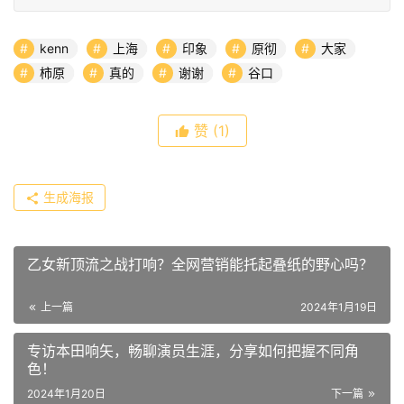
kenn
上海
印象
原彻
大家
柿原
真的
谢谢
谷口
赞
(1)
生成海报
乙女新顶流之战打响？全网营销能托起叠纸的野心吗？
上一篇
2024年1月19日
专访本田响矢，畅聊演员生涯，分享如何把握不同角
色！
2024年1月20日
下一篇