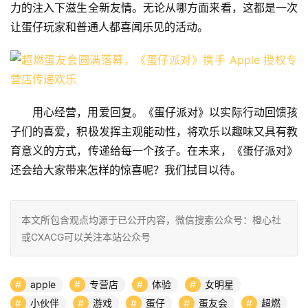
力的注入下滋生全新友情。无论从哪方面来看，这都是一次
让蛋仔玩家和普通人都喜闻乐见的活动。
用心经营，用爱回复。《蛋仔派对》以实际行动回馈孩
子们的喜爱，积极发挥主观能动性，将欢乐以趣味又具有教
育意义的方式，传递给每一个孩子。在未来，《蛋仔派对》
还会给大家带来怎样的惊喜呢？我们拭目以待。
本文所包含观点均源于已公开内容，微信搜索公众号：橙心社
或CXACG可以关注本站公众号
apple
专营店
体验
女明星
小伙伴
游戏
蛋仔
蛋友会
超燃