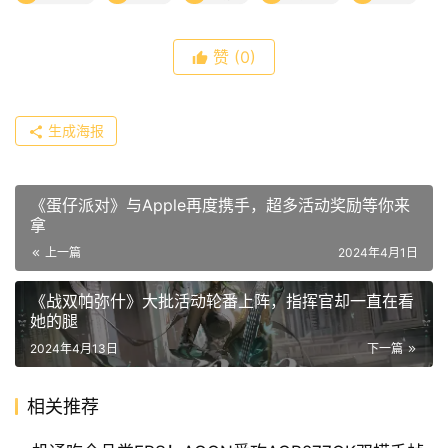
赞
(0)
生成海报
《蛋仔派对》与Apple再度携手，超多活动奖励等你来
拿
上一篇
2024年4月1日
《战双帕弥什》大批活动轮番上阵，指挥官却一直在看
她的腿
2024年4月13日
下一篇
相关推荐