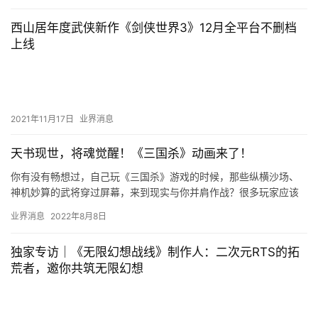
西山居年度武侠新作《剑侠世界3》12月全平台不删档
上线
2021年11月17日
业界消息
天书现世，将魂觉醒！《三国杀》动画来了！
你有没有畅想过，自己玩《三国杀》游戏的时候，那些纵横沙场、
神机妙算的武将穿过屏幕，来到现实与你并肩作战？很多玩家应该
都有过类似的幻想。而你们的想象就要变成“现实”了。 电竞青年郭
业界消息
2022年8月8日
小…
独家专访｜《无限幻想战线》制作人：二次元RTS的拓
荒者，邀你共筑无限幻想