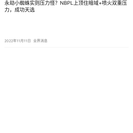
永劫小蜘蛛实则压力怪？NBPL上顶住暗域+喷火双重压
力，成功天选
2022年11月11日
业界消息