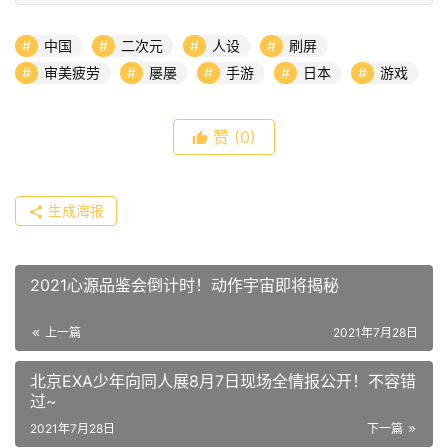
中国
二次元
人设
刷屏
审美疲劳
屡屡
手游
日本
游戏
赞
(0)
生成海报
2021心源品鉴会倒计时！动作宇宙即将揭秘
上一篇
2021年7月28日
北京EXA少年向同人展8月7日现场全情报公开！不容错
过~
2021年7月28日
下一篇