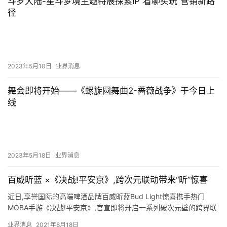
斗罗大陆-星斗梦境主题特展探索IP“看聊买玩”营销新路
径
2023年5月10日
业界消息
舞会即将开始——《螺旋圆舞曲2-蔷薇战争》于今日上
线
2023年5月18日
业界消息
百威昕蓝 ×《决战!平安京》,跨次元联动带来“昕”惊喜
近日,享誉国际的高端啤酒品牌百威昕蓝Bud Light惊喜携手热门
MOBA手游《决战!平安京》,官宣即将开启一系列破次元壁的跨界联
动,酒吞童子、茨木童子两大人气式神更成为联动中驾临…
业界消息
2021年8月18日