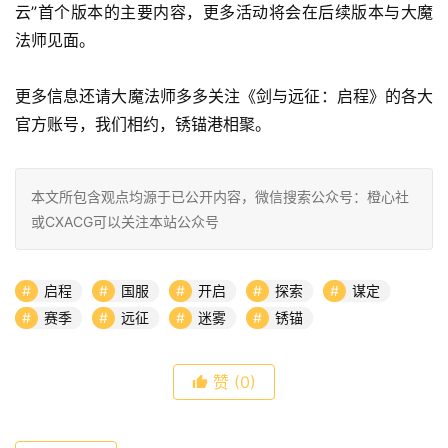
属称号与抽卡资源奖励。
统计下来，在全新赛季【铁锈港风云】1.2.1版本内，通过探
索大地图与参与各类赛季玩法总共能获取抽卡资源：钻石
*50000+、全英雄招募邀请函*300+、史诗英雄招募邀请
函*100+、星源水晶*5+。