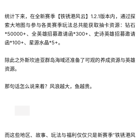
【远航寻宝，千乘福利雾港之礼】
正如所有海航故事里传说的那样，宝藏不可缺席。
新赛季进入“铁锈港风云”后，七天每天签到都能在雾港之礼
界面领取抽卡资源，第七日还将获取史诗英雄自选箱。
参与英雄之影活动可获得全英雄招募函与梅瑞特“绿林疾风”
专属皮肤，参与远航征途活动可获得赛季商券与幻化礼券，
另外莉莉丝也听到了玩家的呼声，在钓鱼活动中，加入了专