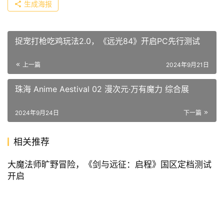
除此之外斯坎迪亚群岛海域还准备了可观的养成资源与英雄
资源。
那句话怎么说来着？风浪越大，鱼越贵。
而这些地区、故事、玩法与福利仅仅只是新赛季“铁锈港风
云”首个版本的主要内容，更多活动将会在后续版本与大魔
法师见面。
更多信息还请大魔法师多多关注《剑与远征：启程》的各大
官方账号，我们相约，锈锚港相聚。