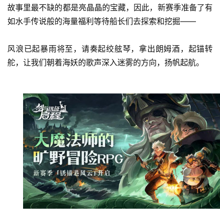
故事里最不缺的都是亮晶晶的宝藏，因此，新赛季准备了有
如水手传说般的海量福利等待船长们去探索和挖掘——
风浪已起暴雨将至，请奏起绞舷琴，拿出朗姆酒，起锚转
舵，让我们朝着海妖的歌声深入迷雾的方向，扬帆起航。