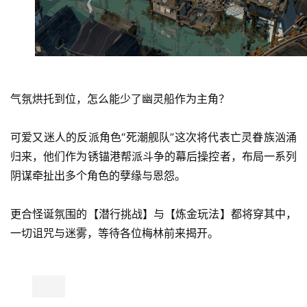
气氛烘托到位，怎么能少了幽灵船作为主角？
可爱又迷人的反派角色“死潮舰队”这次将代表亡灵眷族汹涌
归来，他们作为锈锚港帮派斗争的幕后操控者，布局一系列
阴谋牵扯出多个角色的孽缘与恩怨。
更合怪诞氛围的【潜行挑战】与【炼金玩法】都将穿其中，
一切诅咒与迷雾，等待各位梅林前来揭开。