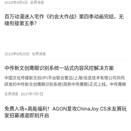
本文所包含观点均源于已公开内容，微信搜索公众号：橙心社
或CXACG可以关注本站公众号
启程
国服
开启
探索
谋定
赛季
远征
迷雾
锈锚
赞
(0)
生成海报
捉宠打枪吃鸡玩法2.0，《远光84》开启PC先行测试
上一篇
2024年9月21日