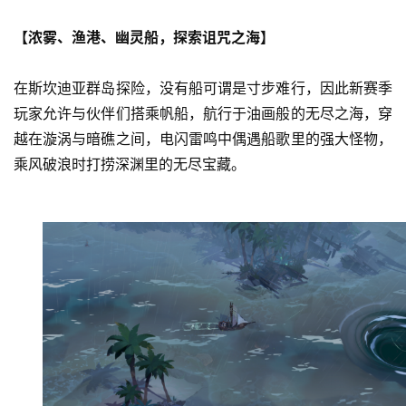
【浓雾、渔港、幽灵船，探索诅咒之海】
在斯坎迪亚群岛探险，没有船可谓是寸步难行，因此新赛季
玩家允许与伙伴们搭乘帆船，航行于油画般的无尽之海，穿
越在漩涡与暗礁之间，电闪雷鸣中偶遇船歌里的强大怪物，
乘风破浪时打捞深渊里的无尽宝藏。