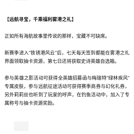
新的英雄养成系统【赛季魔法配饰】与新的省时省力道具
【雾港稀有/超稀有兑换券】，帮助梅林们专注队伍构筑，
多种解法制定迎敌策略，挑战更危险的强敌。