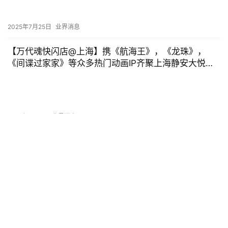
珠海 Anime Aestival 02 漫次元·万有魔力 综合展
2024年9月24日
下一篇
相关推荐
大魔法师旷野冒险，《剑与远征：启程》国区定档测试
开启
2024年6月5日
业界消息
百万动漫迷入宅作《约会大作战》第四季动画完结，无
缝衔接第五季？