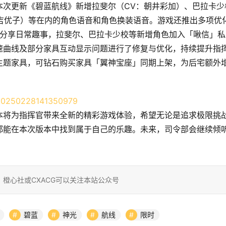
本次更新《碧蓝航线》新增拉斐尔（CV：朝井彩加）、巴拉卡少
夏吉优子）等在内的角色语音和角色换装语音。游戏还推出多项优
期分享日常趣事，拉斐尔、巴拉卡少校等新增角色加入「啾信」私
速曲线及部分家具互动显示问题进行了修复与优化，持续提升指
主题家具，可钻石购买家具「翼神宝座」同期上架，为后宅额外
本将为指挥官带来全新的精彩游戏体验，希望无论是追求极限挑
都能在本次版本中找到属于自己的乐趣。未来，司令部会继续倾
！
橙心社或CXACG可以关注本站公众号
碧蓝
神光
航线
限时