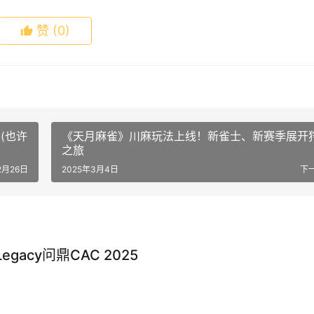
赞
(0)
(也许
《天月麻雀》川麻玩法上线！新雀士、新赛季展开
之旅
2月26日
2025年3月4日
下
acy问鼎CAC 2025