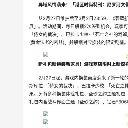
异域风情袭来！「港区时尚特刊：尼罗河文
从2月27日维护后至3月2日23:59，《
展」。活动期间，每日解锁2次签到机会，玩家可
「侍女的裁决」、巴拉卡少校-「死亡之神的戏谑
(黄金法老的密器)」并解锁对应换装的限定剧情
新礼包新换装新家具！游戏商店限时上新惊
2月27日起，游戏内换装商店迎来了新一轮
斯库拉-「侍女的裁决」、巴拉卡少校-「死亡之神
果。另有多种换装体验礼包、圣砂之约主题礼包
礼包内含战斗界面主题（圣砂之约）、钻石*30