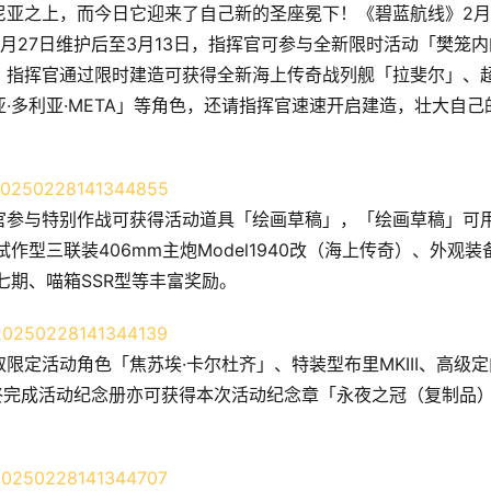
尼亚之上，而今日它迎来了自己新的圣座冕下！《碧蓝航线》2
月27日维护后至3月13日，指挥官可参与全新限时活动「樊笼内
，指挥官通过限时建造可获得全新海上传奇战列舰「拉斐尔」、
·多利亚·META」等角色，还请指挥官速速开启建造，壮大自己
官参与特别作战可获得活动道具「绘画草稿」，「绘画草稿」可
试作型三联装406mm主炮Model1940改（海上传奇）、外观装
七期、喵箱SSR型等丰富奖励。
定活动角色「焦苏埃·卡尔杜齐」、特装型布里MKIII、高级定
最终完成活动纪念册亦可获得本次活动纪念章「永夜之冠（复制品