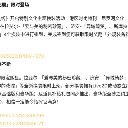
化展」限时登场
碧蓝航线》开启特别文化主题换装活动「港区时尚特刊：尼罗河文化
在拉斐尔-「爱与美的秘密珍藏」、济安-「异域绮梦」、斯库拉
」4个换装中进行签到，完成签到便可获取限时奖励「外观装备
。
喜不断
的限定贩售。拉斐尔-「爱与美的秘密珍藏」、济安-「异域绮梦
的戏谑」等全新换装限时上架，部分换装拥有Live2D或动态立
（基础版和豪华版）及道具补给礼包同步推出，豪华版圣砂之约
60，相信一定能令指挥官满意！