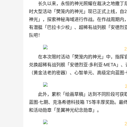
长久以来，永恒的神光照耀在裁决之地撒丁
时大型活动「樊笼内的神光」现已正式上线，自2
神光」，探索神秘海域进行作战。在作战周期内
有潜艇「巴拉卡少校」、超稀有战列舰「安德烈亚
队吧！
在本次限时活动「樊笼内的神光」中，指挥
兑换超稀有战列舰「安德烈亚·多利亚·META」、
（黄金法老的密器）、心智单元、高级定向蓝图·
此外，累积「绘画草稿」达到不同阶段可获取限
蓝图·七期、克洛希德科技箱 T5等丰厚奖励。
和活动勋章「圣翼神光纪念勋章」。