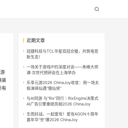
近期文章
冠捷科技与TCL华星双冠合璧，共筑电竞
新生态！
一场关于游戏IP的深度对谈——朱峰大师
手游
课·次世代预研会在上海举办
换装
乐享元游2026 ChinaJoy收官：用一场太
所有
极演绎仙遇“慢仙侠”
与AI同游 与“Rix”同行｜RixEngine决策式
AI广告引擎重磅亮相2026 ChinaJoy
生而好战，一起爱攻！爱攻AGON十周年
嘉年华“夯”爆2026 ChinaJoy