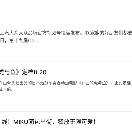
在上汽大众大众品牌官方视频号接连发布。ID.家族的好朋友们都
0日，第十九届Ch…
与鱼》定档8.20
20 由骨头社出品的日本治愈系青春动画电影《乔西的虎与鱼》，正式定档
我成长的…
上线！MIKU萌包出街，释放无限可爱！