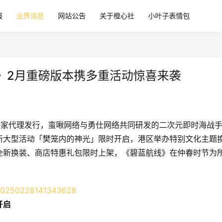
报
业界消息
网站公告
关于橙心社
小叶子表情包
》2月重磅版本携多重活动惊喜来袭
li 游戏独家代理发行，蛮啾网络与勇仕网络共同研发的二次元即时海战
新大型活动「樊笼内的神光」限时开启，港区举办特别文化主题
全新换装、商店特惠礼包限时上架，《碧蓝航线》在仲春时节为
开启