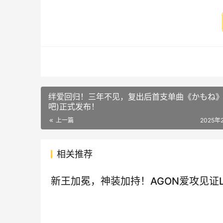
绊爱回归！三年不见，复出后首支单曲《かもね》
吧)正式发布！
上一篇
2025年
相关推荐
新王加冕，神装加持！AGON爱攻见证Leg