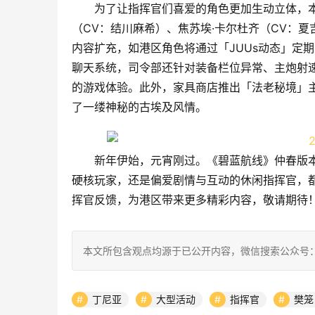
为了让指挥官们喜爱的角色更加生动立体，
（CV：结川麻希）、焦苏埃·卡尔杜齐（CV：
内容扩充，如港区角色将通过「JUUs动态」定
聊天系统，司令部还针对装备栏位异常、主炮射
的游戏体验。此外，家具商店推出「法老秘境」
了一缕神秘的古埃及风情。
新年伊始，元宵刚过。《碧蓝航线》仲春版
硬核玩家，还是偏爱剧情与互动的休闲指挥官，
挥官反馈，为港区带来更多精彩内容，敬请期待
本文所包含观点均源于已公开内容，微信搜索公众号：
丁尼亚
大型活动
指挥官
樊笼