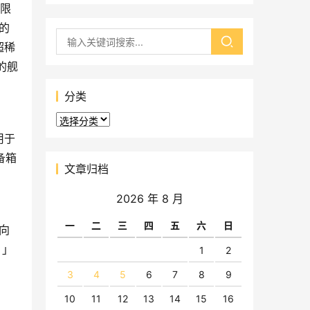
月限
的
超稀
的舰
分类
分
类
用于
备箱
文章归档
2026 年 8 月
一
二
三
四
五
六
日
向
）」
1
2
3
4
5
6
7
8
9
10
11
12
13
14
15
16