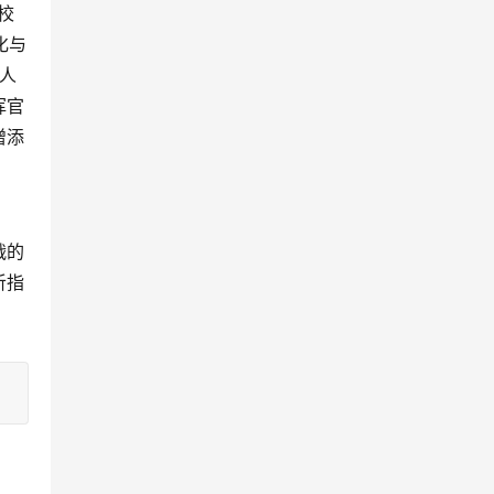
校
化与
人
挥官
增添
战的
听指