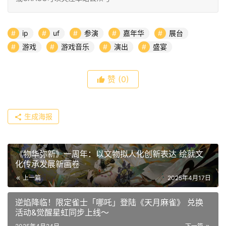
ip
uf
参演
嘉年华
展台
游戏
游戏音乐
演出
盛宴
赞
(0)
生成海报
《物华弥新》一周年：以文物拟人化创新表达 绘就文
化传承发展新画卷
上一篇
2025年4月17日
逆焰降临！限定雀士「哪吒」登陆《天月麻雀》 兑换
活动&觉醒星虹同步上线～