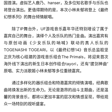
国首演。虚拟艺人鹿乃、hanser，及多位知名歌手与乐队也
将登台演出。更值得期待的是，本次小林未郁将登上《最终
幻想系列》的舞台倾情献唱。
除了IP舞台外，UF游戏音乐嘉年华还特别增设了属于
嘉宾自己的舞台，演绎个人及乐队的热门金曲。演出嘉宾有
与原创动画《少女乐队的呐喊》联动的真人乐队的
TOGENASHI TOGEARI，以《最终幻想14》音乐总监祖坚
正庆为核心组建的游戏音乐组合The Primals，将迎来首次
海外线下演出的新生日本创作组合tayori，还有“拔剑神曲”
原唱、实力派歌姬小林未郁等多位重磅嘉宾。
通过多样化的器乐组合和特邀嘉宾的倾情演唱，经典歌
曲将焕发出新的生命力。无论是激昂的战斗主题曲，还是温
馨的背景音乐，都将以更加丰富的层次和情感呈现，带给观
众一场特别的视听盛宴。