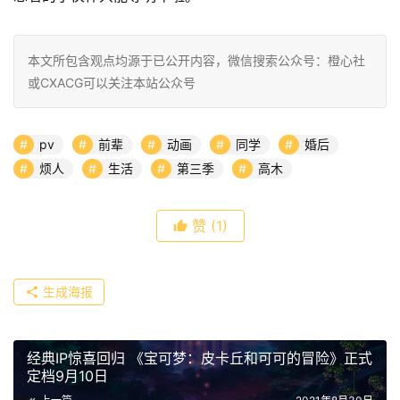
本文所包含观点均源于已公开内容，微信搜索公众号：橙心社
或CXACG可以关注本站公众号
pv
前辈
动画
同学
婚后
烦人
生活
第三季
高木
赞
(1)
生成海报
经典IP惊喜回归 《宝可梦：皮卡丘和可可的冒险》正式
定档9月10日