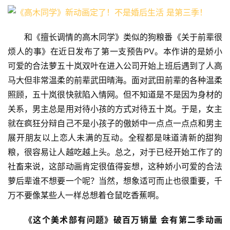
和《擅长调情的高木同学》类似的狗粮番《关于前辈很
烦人的事》在近日发布了第一支预告PV。本作讲的是娇小
可爱的合法萝五十岚双叶在进入公司开始上班后遇到了人高
马大但非常温柔的前辈武田晴海。面对武田前辈的各种温柔
照顾，五十岚很快就陷入情网。但不知道是不是因为身材的
关系，男主总是用对待小孩的方式对待五十岚。于是，女主
就在疯狂分辩自己不是小孩子的傲娇中一点点一点点和男主
展开朋友以上恋人未满的互动。全程都是味道清新的甜狗
粮，很容易让人越吃越上头。总之，对于已经开始工作了的
社畜来说，这部动画肯定很值得妄想，这种娇小可爱的合法
萝后辈谁不想要一个呢？当然，想象适可而止也很重要，千
万不要像某些人一样总想着仓鼠吃香蕉啊。
《这个美术部有问题》破百万销量 会有第二季动画